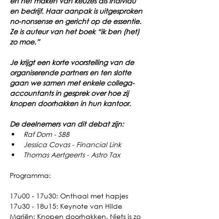
en het maken van keuzes als individu 
en bedrijf. Haar aanpak is uitgesproken 
no-nonsense en gericht op de essentie. 
Ze is auteur van het boek “ik ben (het) 
zo moe.”
Je krijgt een korte voorstelling van de 
organiserende partners en ten slotte 
gaan we samen met enkele collega-
accountants in gesprek over hoe zij 
knopen doorhakken in hun kantoor.
De deelnemers van dit debat zijn:
Raf Dom - SBB
Jessica Covas - Financial Link
Thomas Aertgeerts - Astro Tax
Programma:
17u00 - 17u30: Onthaal met hapjes
17u30 - 18u15: Keynote van Hilde 
Mariën: Knopen doorhakken. Niets is zo 