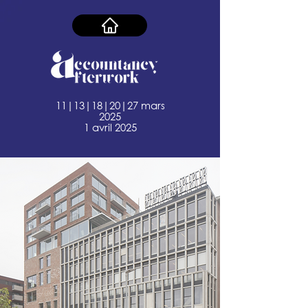
11|13|18|20|27 mars
2025
1 avril 2025