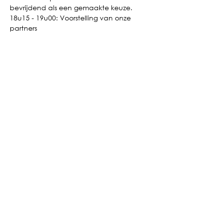
bevrijdend als een gemaakte keuze.
18u15 - 19u00: Voorstelling van onze 
partners
19u00 - 19u45: Debat gemodereerd 
door Dirk Van Speybroeck (ING)
19u45 - 22u00: Napraten met een 
hapje en een drankje
Parking tip:
 je kan parkeren in de 
parking Vaartkom
, op drie minuten 
wandelen van De Hoorn.
Good to know: deze sessie is gratis en is 
1,5 uur ITAA erkend.
De kleine maar niet onbelangrijke 
lettertjes: Ben je ingeschreven, maar 
kan je niet komen? Geen probleem! 
Schrijf je 48 uur op voorhand uit en 
vermijd zo de no-show-fee van 75 euro.