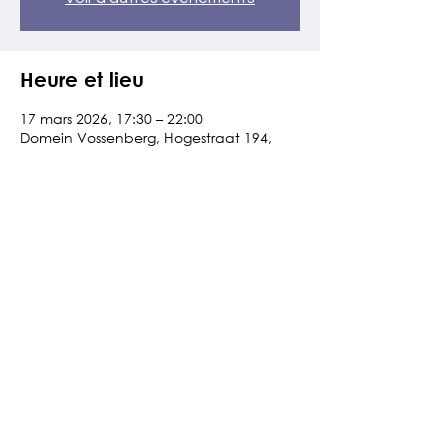
Heure et lieu
17 mars 2026, 17:30 – 22:00
Domein Vossenberg, Hogestraat 194,
8830 Hooglede, België
À propos de l'événement
Cette année, Accountancy Afterworks 
met l'accent sur le réseautage : 
comment se constituer un réseau 
intelligent de manière naturelle ? Et 
comment ce réseau peut-il réellement 
aider votre cabinet à progresser ?