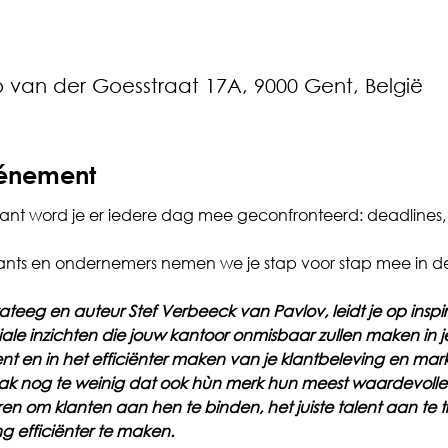
o van der Goesstraat 17A, 9000 Gent, België
vénement
ant word je er iedere dag mee geconfronteerd: deadlines, 
ants en ondernemers nemen we je stap voor stap mee in de
ateeg en auteur Stef Verbeeck van Pavlov, leidt je op inspi
iale inzichten die jouw kantoor onmisbaar zullen maken in j
nt en in het efficiënter maken van je klantbeleving en mark
k nog te weinig dat ook hùn merk hun meest waardevolle a
n om klanten aan hen te binden, het juiste talent aan te 
g efficiënter te maken. 