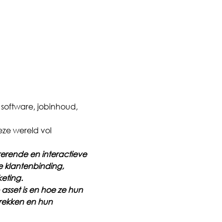
software, jobinhoud, 
ze wereld vol 
rerende en interactieve 
e klantenbinding, 
eting. 
sset is en hoe ze hun 
trekken en hun 