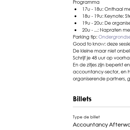
Programma
17u - 18u: Onthaal m
18u - 19u: Keynote: S
19u - 20u: De organi
20u - ...: Napraten m
Parking tip: 
Ondergrondse
Good to know: deze sessie i
De kleine maar niet onbel
Schrijf je 48 uur op voorh
En de zitjes zijn beperkt 
accountancy-sector, en 
organiserende partners, g
Billets
Type de billet
Accountancy Afterwo