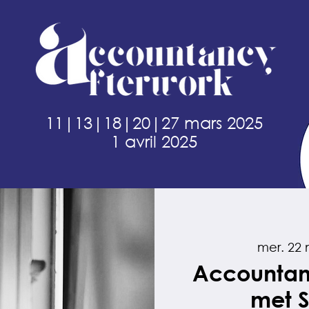
11|13|18|20|27 mars 2025
1 avril 2025
mer. 22 
Accountan
met S