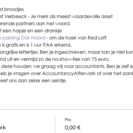
et broodjes
tef Verbeeck - Je merk als meest waardevolle asset
serende partners aan het woord
et een hapje en een drankje
 parking Dok Noord 
- om de hoek van Red Loft
s gratis en is 1 uur ITAA erkend.
angrijke lettertjes: Ben je ingeschreven, maar kan je niet
and uit en vermijd zo de no-show-fee van 75 euro.
en deze houden we graag vrij voor accountants. Ben je zelf e
heb je vragen over AccountancyAfterwork of over het aan
eef ons dan zeker een seintje.
Prix
rk
0,00 €