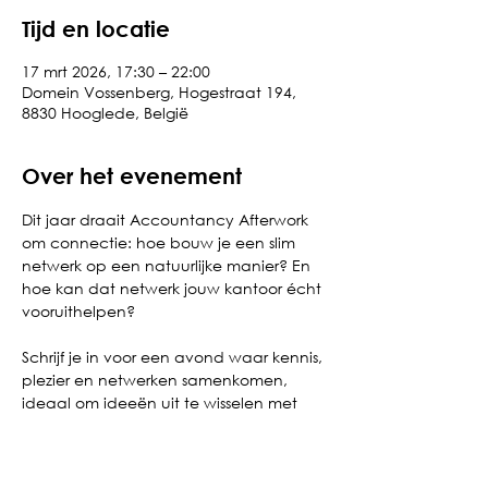
Tijd en locatie
17 mrt 2026, 17:30 – 22:00
Domein Vossenberg, Hogestraat 194,
8830 Hooglede, België
Over het evenement
Dit jaar draait Accountancy Afterwork 
om connectie: hoe bouw je een slim 
netwerk op een natuurlijke manier? En 
hoe kan dat netwerk jouw kantoor écht 
vooruithelpen?
Schrijf je in voor een avond waar kennis, 
plezier en netwerken samenkomen, 
ideaal om ideeën uit te wisselen met 
collega’s en partners uit andere 
kantoren. Uiteraard samen met een 
glaasje, smaakvolle bites en tijd om 