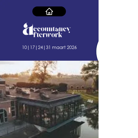
10|17|24|31 maart 2026