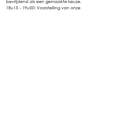
bevrijdend als een gemaakte keuze.
18u15 - 19u00: Voorstelling van onze 
partners
19u00 - 19u45: Debat gemodereerd 
door Dirk Van Speybroeck (ING)
19u45 - 22u00: Napraten met een 
hapje en een drankje
Parking tip:
 de Vinoscoop beschikt over 
een eigen parking.
Good to know: deze sessie is gratis en is 
1,5 uur ITAA erkend.
De kleine maar niet onbelangrijke 
lettertjes: Ben je ingeschreven, maar 
kan je niet komen? Geen probleem! 
Schrijf je 48 uur op voorhand uit en 
vermijd zo de no-show-fee van 75 euro.
En de zitjes zijn beperkt en deze 
houden we graag vrij voor 