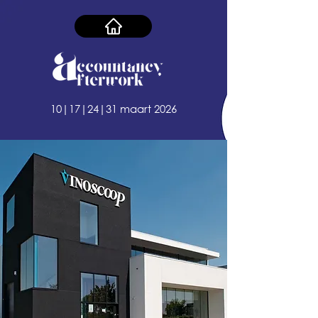
10|17|24|31 maart 2026